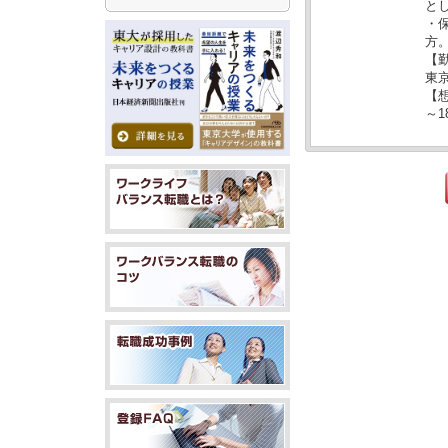
と
・
方
【
東
【
～1