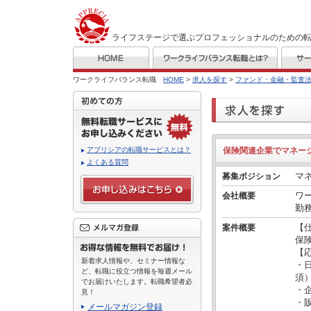
ライフステージで選ぶプロフェッショナルのための
ワークライフバランス転職
HOME
>
求人を探す
>
ファンド・金融・監査
アプリシアの転職サービスとは？
保険関連企業でマネー
よくある質問
マ
募集ポジション
ワ
会社概要
勤
【
案件概要
保
【
新着求人情報や、セミナー情報な
・
ど、転職に役立つ情報を毎週メール
須
でお届けいたします。転職希望者必
・
見！
・
メールマガジン登録