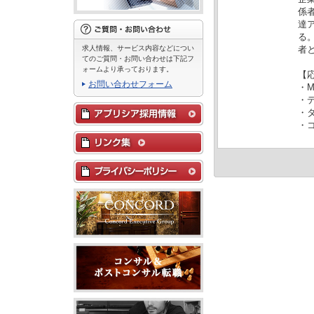
係
達
る
求人情報、サービス内容などについ
者
てのご質問・お問い合わせは下記フ
ォームより承っております。
【
お問い合わせフォーム
・
・
・
・