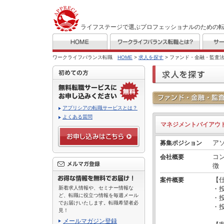
ライフステージで選ぶプロフェッショナルのための
ワークライフバランス転職
HOME
>
求人を探す
> ファンド・金融・監査
アプリシアの転職サービスとは？
よくある質問
マネジメントバイアウ
ア
募集ポジション
コ
会社概要
徴
【
案件概要
新着求人情報や、セミナー情報な
・
ど、転職に役立つ情報を毎週メール
・
でお届けいたします。転職希望者必
・
見！
メールマガジン登録