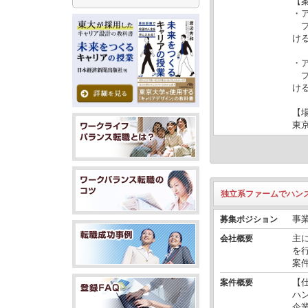
【
・
プ
け
・
プ
け
【
東
独立系ファームでハン
事
募集ポジション
主
会社概要
を
案
【
案件概要
ハ
企