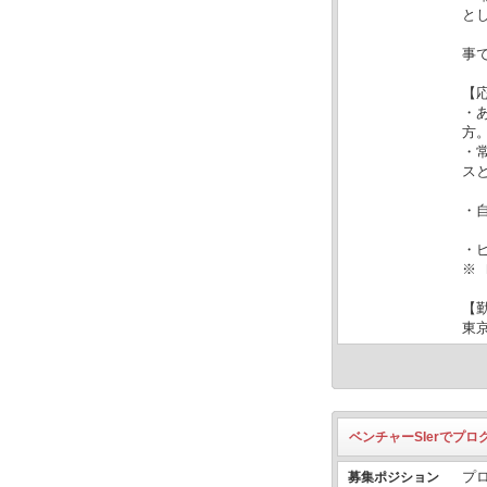
と
ま
事
【
・
方
・
ス
論
・
実
・
※
【
東
ベンチャーSIerでプ
プ
募集ポジション