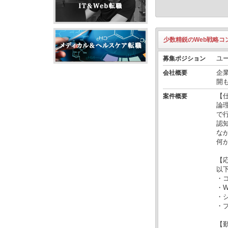
少数精鋭のWeb戦略
ユ
募集ポジション
企
会社概要
開
【
案件概要
論
で
認
な
何
【
以
・
・
・
・
【