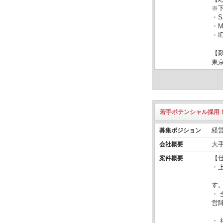
※
・
・M
・I
【
東
若手ポテンシャル採用
経
募集ポジション
大
会社概要
【
案件概要
・
最
す
・
営
協
・