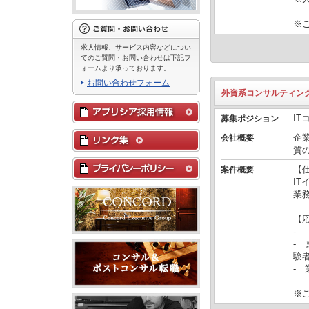
※
求人情報、サービス内容などについ
てのご質問・お問い合わせは下記フ
ォームより承っております。
お問い合わせフォーム
外資系コンサルティング
IT
募集ポジション
企
会社概要
質
【
案件概要
I
業
【
-
-
験
- 
※