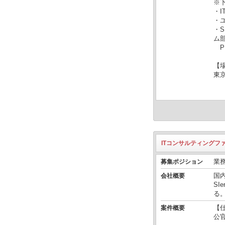
※
・
・
・S
ム
P
【
東
ITコンサルティングフ
業
募集ポジション
国
会社概要
S
る
【
案件概要
公