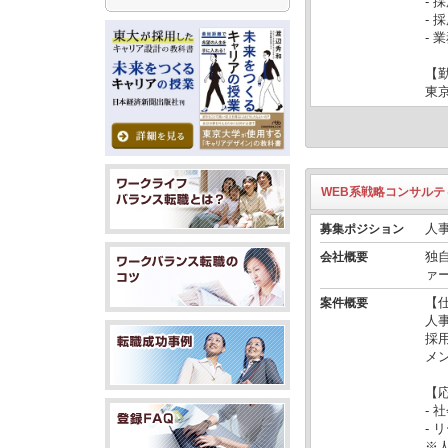
- 
- 
- 
【
東
WEB系戦略コンサル
人
募集ポジション
独
会社概要
ァ
【
案件概要
人
採
メ
【
- 
-
※