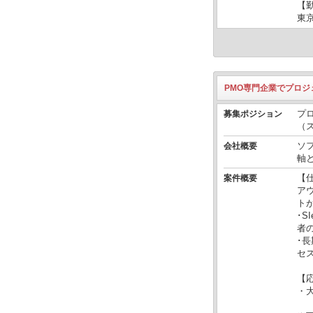
【
東
PMO専門企業でプロ
プ
募集ポジション
（
ソフ
会社概要
軸
【
案件概要
ア
ト
･
者
･
セ
【
・