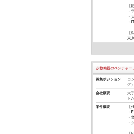
【
・
・
・
【
東
少数精鋭のベンチャー
コ
募集ポジション
グ
大
会社概要
ト
【
案件概要
・
・
・
【