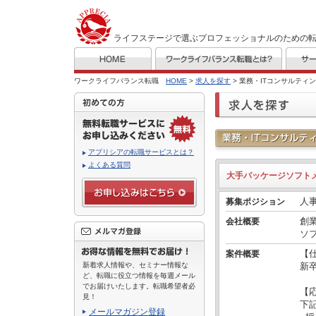
ライフステージで選ぶプロフェッショナルのための
ワークライフバランス転職
HOME
>
求人を探す
> 業務・ITコンサルティ
アプリシアの転職サービスとは？
よくある質問
大手パッケージソフ
人
募集ポジション
創
会社概要
ソ
【
案件概要
新着求人情報や、セミナー情報な
新
ど、転職に役立つ情報を毎週メール
でお届けいたします。転職希望者必
【
見！
下
メールマガジン登録