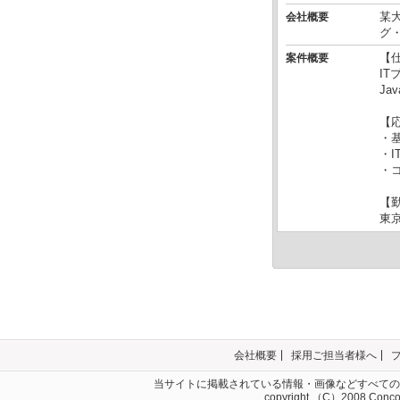
某
会社概要
グ
【
案件概要
I
Ja
【
・
・
・
【
東
会社概要
採用ご担当者様へ
当サイトに掲載されている情報・画像などすべての
copyright （C）2008 Concord