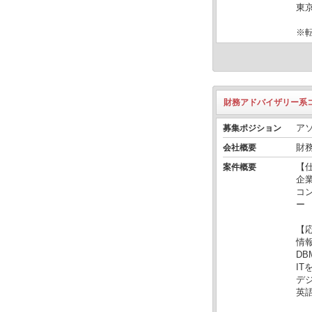
東
※
財務アドバイザリー系
ア
募集ポジション
財
会社概要
【
案件概要
企
コ
ー
【
情
D
I
デ
英